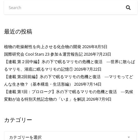
最近の投稿
植物の乾燥耐性を向上させる化合物の開発
2026年8月5日
国際研究会 Cool Stars 23 参加＆運営報告記
2026年7月23日
【連載 第２回中編】氷の下で眠るマリモの危機と復活 ―世界に散らば
るマリモ、湖底に眠るマリモの記憶①
2026年7月22日
【連載 第2回前編】氷の下で眠るマリモの危機と復活 ―マリモってど
んな生き物？（基本構造・生活形編）
2026年7月14日
【連載 第1回：プロローグ】氷の下で眠るマリモの危機と復活 ―気候
変動が迫る特別天然記念物の「いま」を解説
2026年7月9日
カテゴリー