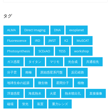
タグ
ALMA
Direct Imaging
DNA
exoplanet
Fluorescence
IRD
JWST
K2
MuSCAT
Photosynthesis
SCExAO
TESS
workshop
ガス惑星
タイタン
マリモ
光合成
共通祖先
分子雲
南極
原始惑星系円盤
反応経路
地球生命の起源
微生物
星間分子
植物
浮遊惑星
海底熱水
火星
熱水噴出孔
直接撮像
磁場
蛍光
装置
重力レンズ