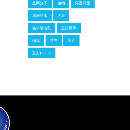
星間分子
植物
浮遊惑星
海底熱水
火星
熱水噴出孔
直接撮像
磁場
蛍光
装置
重力レンズ