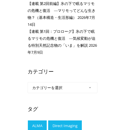
【連載 第2回前編】氷の下で眠るマリモ
の危機と復活 ―マリモってどんな生き
物？（基本構造・生活形編）
2026年7月
14日
【連載 第1回：プロローグ】氷の下で眠
るマリモの危機と復活 ―気候変動が迫
る特別天然記念物の「いま」を解説
2026
年7月9日
カテゴリー
タグ
ALMA
Direct Imaging