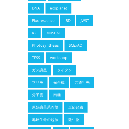
DNA
exoplanet
Fluorescence
IRD
JWST
K2
MuSCAT
Photosynthesis
SCExAO
TESS
workshop
ガス惑星
タイタン
マリモ
光合成
共通祖先
分子雲
南極
原始惑星系円盤
反応経路
地球生命の起源
微生物