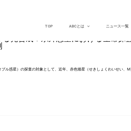
TOP
ABCとは
ニュース一覧
ける光合成：系外惑星における生命探
測
タブル惑星）の探査の対象として、近年、赤色矮星（せきしょくわいせい、M