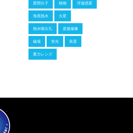
星間分子
植物
浮遊惑星
海底熱水
火星
熱水噴出孔
直接撮像
磁場
蛍光
装置
重力レンズ