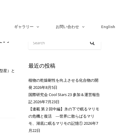
ギャラリー
お問い合わせ
English
査の
最近の投稿
型星）と
植物の乾燥耐性を向上させる化合物の開
発
2026年8月5日
国際研究会 Cool Stars 23 参加＆運営報告
記
2026年7月23日
【連載 第２回中編】氷の下で眠るマリモ
の危機と復活 ―世界に散らばるマリ
モ、湖底に眠るマリモの記憶①
2026年7
月22日