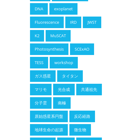
DNA
exoplanet
Fluorescence
IRD
JWST
K2
MuSCAT
Photosynthesis
SCExAO
TESS
workshop
ガス惑星
タイタン
マリモ
光合成
共通祖先
分子雲
南極
原始惑星系円盤
反応経路
地球生命の起源
微生物