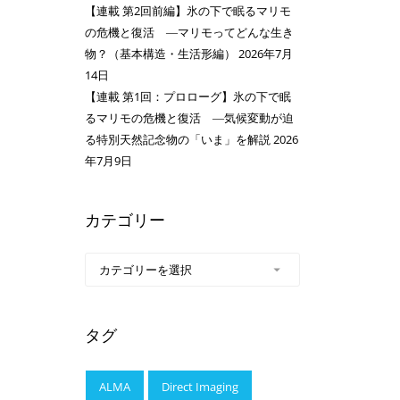
【連載 第2回前編】氷の下で眠るマリモ
の危機と復活 ―マリモってどんな生き
物？（基本構造・生活形編）
2026年7月
14日
【連載 第1回：プロローグ】氷の下で眠
るマリモの危機と復活 ―気候変動が迫
る特別天然記念物の「いま」を解説
2026
年7月9日
カテゴリー
タグ
ALMA
Direct Imaging