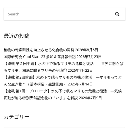
最近の投稿
植物の乾燥耐性を向上させる化合物の開発
2026年8月5日
国際研究会 Cool Stars 23 参加＆運営報告記
2026年7月23日
【連載 第２回中編】氷の下で眠るマリモの危機と復活 ―世界に散らば
るマリモ、湖底に眠るマリモの記憶①
2026年7月22日
【連載 第2回前編】氷の下で眠るマリモの危機と復活 ―マリモってど
んな生き物？（基本構造・生活形編）
2026年7月14日
【連載 第1回：プロローグ】氷の下で眠るマリモの危機と復活 ―気候
変動が迫る特別天然記念物の「いま」を解説
2026年7月9日
カテゴリー