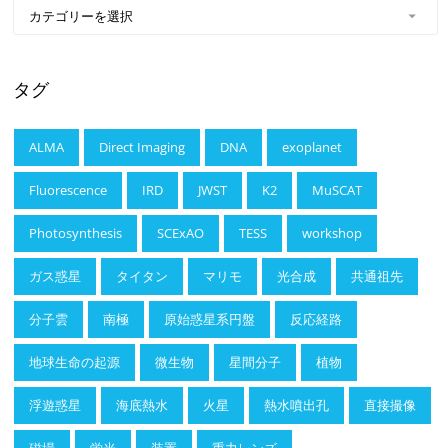
タグ
ALMA
Direct Imaging
DNA
exoplanet
Fluorescence
IRD
JWST
K2
MuSCAT
Photosynthesis
SCExAO
TESS
workshop
ガス惑星
タイタン
マリモ
光合成
共通祖先
分子雲
南極
原始惑星系円盤
反応経路
地球生命の起源
微生物
星間分子
植物
浮遊惑星
海底熱水
火星
熱水噴出孔
直接撮像