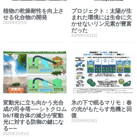
植物の乾燥耐性を向上さ
プロジェクト：太陽が生
せる化合物の開発
まれた環境には生命に欠
2026年8月5日
かせないリン元素が豊富
だった
2026年5月22日
変動光に立ち向かう光合
氷の下で眠るマリモ：春
成の司令塔――シトクロム
の光がもたらす危機と回
b6/f複合体の減少が変動
復
光に対する防御の鍵にな
2025年9月29日
る――
2025年10月1日