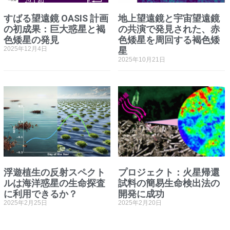
すばる望遠鏡 OASIS 計画
地上望遠鏡と宇宙望遠鏡
の初成果：巨大惑星と褐
の共演で発見された、赤
色矮星の発見
色矮星を周回する褐色矮
2025年12月4日
星
2025年10月21日
浮遊植生の反射スペクト
プロジェクト：火星帰還
ルは海洋惑星の生命探査
試料の簡易生命検出法の
に利用できるか？
開発に成功
2025年2月25日
2025年2月20日