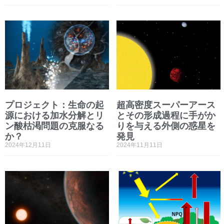
プロジェクト：生命の起
超高密度スーパーアース
源における加水分解とリ
とその形成過程に手がか
ン酸枯渇問題の克服なる
りを与える外側の惑星を
か？
発見
2024年12月11日
2024年11月11日