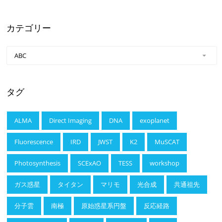
カテゴリー
タグ
ALMA
Direct Imaging
DNA
exoplanet
Fluorescence
IRD
JWST
K2
MuSCAT
Photosynthesis
SCExAO
TESS
workshop
ガス惑星
タイタン
マリモ
光合成
共通祖先
分子雲
南極
原始惑星系円盤
反応経路