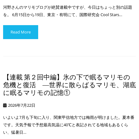
河野さんのマリモブログが絶賛連載中ですが、今日はちょっと別の話題
を。 6月15日から19日、東京・有明にて、国際研究会 Cool Stars…
Read More
【連載 第２回中編】氷の下で眠るマリモの
危機と復活 ―世界に散らばるマリモ、湖底
に眠るマリモの記憶①
2026年7月22日
いよいよ7月も下旬に入り、関東甲信地方では梅雨が明けました。夏本番
です。天気予報で予想最高気温に40℃と表記されてる地域もあるくら
い、猛暑日…