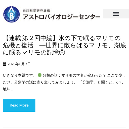
【連載 第２回中編】氷の下で眠るマリモの
危機と復活 ―世界に散らばるマリモ、湖底
に眠るマリモの記憶②
2026年8月7日
いきなり本題です。
分類の話：マリモの学名が変わった？ ここで少し
だけ、分類学の話に寄り道してみましょう。 「分類学」と聞くと、少し
地味…
Read More