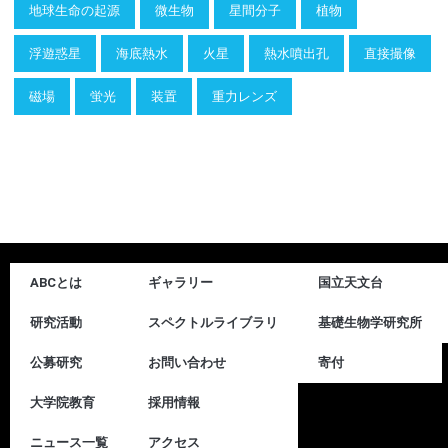
地球生命の起源
微生物
星間分子
植物
浮遊惑星
海底熱水
火星
熱水噴出孔
直接撮像
磁場
蛍光
装置
重力レンズ
ABCとは
ギャラリー
国立天文台
研究活動
スペクトルライブラリ
基礎生物学研究所
公募研究
お問い合わせ
寄付
大学院教育
採用情報
ニュース一覧
アクセス