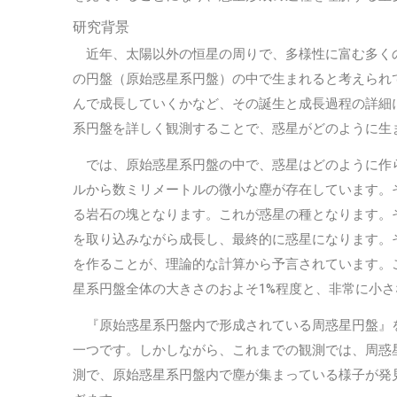
研究背景
近年、太陽以外の恒星の周りで、多様性に富む多く
の円盤（原始惑星系円盤）の中で生まれると考えられ
んで成長していくかなど、その誕生と成長過程の詳細
系円盤を詳しく観測することで、惑星がどのように生
では、原始惑星系円盤の中で、惑星はどのように作
ルから数ミリメートルの微小な塵が存在しています。
る岩石の塊となります。これが惑星の種となります。
を取り込みながら成長し、最終的に惑星になります。
を作ることが、理論的な計算から予言されています。
星系円盤全体の大きさのおよそ1%程度と、非常に小
『原始惑星系円盤内で形成されている周惑星円盤』
一つです。しかしながら、これまでの観測では、周惑
測で、原始惑星系円盤内で塵が集まっている様子が発見