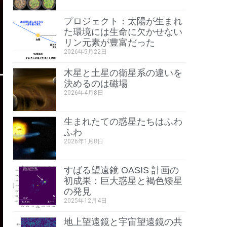
プロジェクト：太陽が生まれ
た環境には生命に欠かせない
リン元素が豊富だった
2026年5月22日
⽊星と⼟星の衛星系の違いを
決めるのは磁場
2026年4月8日
生まれたての惑星たちはふわ
ふわ
2026年1月8日
すばる望遠鏡 OASIS 計画の
初成果：巨大惑星と褐色矮星
の発見
2025年12月4日
地上望遠鏡と宇宙望遠鏡の共