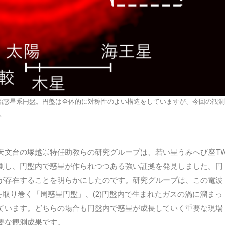
始惑星系円盤。円盤は全体的に対称性のよい構造をしていますが、今回の観測
。
天文台の塚越崇特任助教らの研究グループは、若い星うみへび座T
測し、円盤内で惑星が作られつつある強い証拠を発見しました。円
が存在することを明らかにしたのです。研究グループは、この電波
星を取り巻く「周惑星円盤」、(2)円盤内で生まれたガスの渦に溜まっ
ています。どちらの場合も円盤内で惑星が成長していく重要な現場
要な観測成果です。