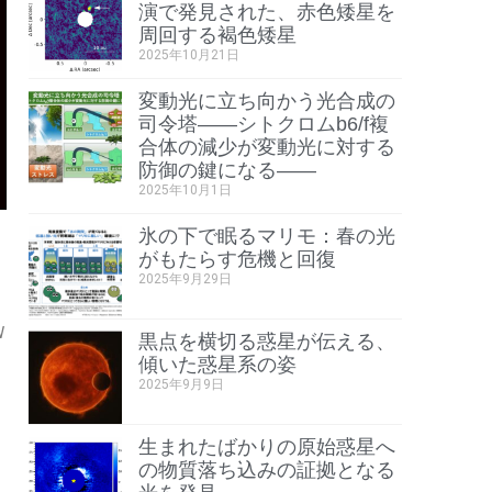
演で発見された、赤色矮星を
周回する褐色矮星
2025年10月21日
変動光に立ち向かう光合成の
司令塔――シトクロムb6/f複
合体の減少が変動光に対する
防御の鍵になる――
2025年10月1日
氷の下で眠るマリモ：春の光
がもたらす危機と回復
2025年9月29日
W
黒点を横切る惑星が伝える、
傾いた惑星系の姿
2025年9月9日
生まれたばかりの原始惑星へ
の物質落ち込みの証拠となる