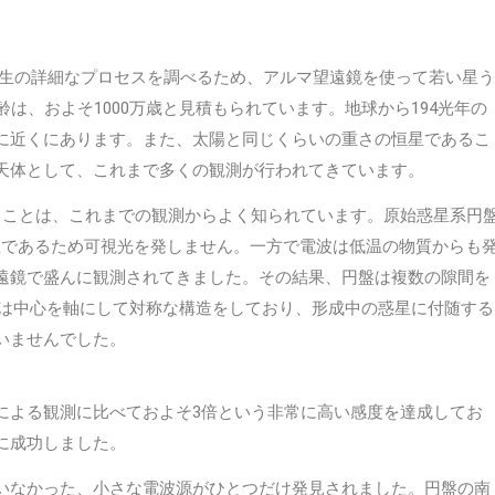
誕生の詳細なプロセスを調べるため、アルマ望遠鏡を使って若い星う
は、およそ1000万歳と見積もられています。地球から194光年の
に近くにあります。また、太陽と同じくらいの重さの恒星であるこ
天体として、これまで多くの観測が行われてきています。
ことは、これまでの観測からよく知られています。原始惑星系円
温であるため可視光を発しません。一方で電波は低温の物質からも
遠鏡で盛んに観測されてきました。その結果、円盤は複数の隙間を
盤は中心を軸にして対称な構造をしており、形成中の惑星に付随する
いませんでした。
による観測に比べておよそ3倍という非常に高い感度を達成してお
に成功しました。
いなかった、小さな電波源がひとつだけ発見されました。円盤の南