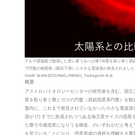
アルマ望遠鏡で観測した若い星うみへび座TW星を取り巻く原
で円盤の南西側（図右下側）に小さな電波源が発見されました
Credit: ALMA (ESO/NAOJ/NRAO), Tsukagoshi et al.
概要
アストロバイオロジーセンターの研究者を含む、国立
星を取り巻く塵とガスの円盤（原始惑星系円盤）を観
盤内に、これまで発見されていなかった小さな電波源
源が (1) すでに形成されつつある海王星サイズの惑
た塵で今後惑星になりうる構造、のいずれかだと考え
を見ていることになり、惑星形成の過程を理解する重