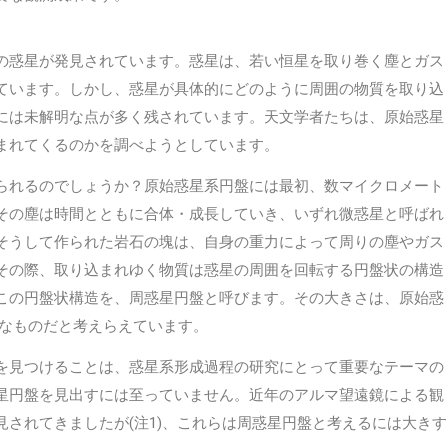
の惑星が発見されています。惑星は、若い恒星を取り巻く塵とガス
ています。しかし、惑星が具体的にどのように周囲の物質を取り込
には未解明な点が多く残されています。天文学者たちは、原始惑星
まれてくるのかを調べようとしています。
られるのでしょうか？原始惑星系円盤には最初、数マイクロメート
その塵は時間とともに合体・成長していき、いずれ微惑星と呼ばれ
そうして作られた岩石の塊は、自身の重力によって周りの塵やガス
その際、取り込まれゆく物質は惑星の周囲を回転する円盤状の構造
この円盤状構造を、周惑星円盤と呼びます。その大きさは、原始惑
さなものだと考えらえています。
を見つけることは、惑星系形成過程の研究にとって重要なテーマの
星円盤を見出すには至っていません。近年のアルマ望遠鏡による観
されてきましたが(注1)、これらは周惑星円盤と考えるには大きす