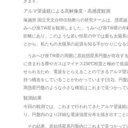
ぎます。
アルマ望遠鏡による高解像度・高感度観測
塚越崇 国立天文台特任助教らの研究チームは、惑星
みへび座TW星を観測しました。うみへび座TW星の年齢
距離にあり、このような若い恒星の中では最も太陽系
とから、私たちの太陽系の起源を知る手がかりになる
うみへび座TW星の周囲に原始惑星系円盤が存在する
に含まれる塵やガスはマイナス250℃程度と極めて低
せられるため、電波をとらえることのできるアルマ望
持つ構造をしていることがわかっています(注2)。円
周惑星円盤のような小さな構造はこれまで見つかって
観測結果
今回の観測では、これまで行われてきたアルマ望遠鏡
り、円盤内のより詳細な電波強度分布を描き出すこと
その結果、原始惑星系円盤内にこれまで見つかって