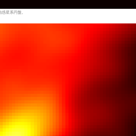
始惑星系円盤。