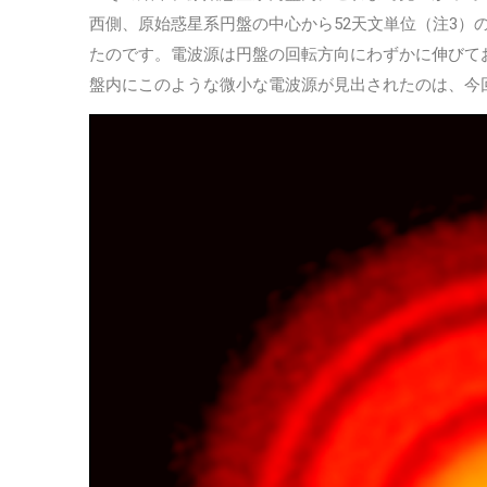
西側、原始惑星系円盤の中心から52天文単位（注3）
たのです。電波源は円盤の回転方向にわずかに伸びて
盤内にこのような微小な電波源が見出されたのは、今