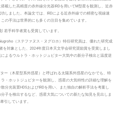
搭載した高精度の赤外線分光器IRDを用いてM型星を観測し、近赤
功しました。本論文では、IRDによる近赤外線での精密な視線速
、この手法は世界的にも多くの注目を集めています。
彰 若手科学者賞も受賞しています。
 Nugroho（ステファヌス・ヌグロホ）特任研究員は、優れた研究成
者を対象とした、2024年度日本天文学会研究奨励賞を受賞しまし
光によるウルトラ・ホットジュピター大気中の新分子検出と温度逆
ュピター（木星型系外惑星）と呼ばれる太陽系外惑星のなかでも、特
トラ・ホットジュピターを観測し、惑星の大気特性の詳細な理解を
散分光装置HDSおよびIRDを用い、また独自の解析手法を考案し
の分子を検出するなど、惑星大気についての新たな知見を見出しま
に牽引しています。