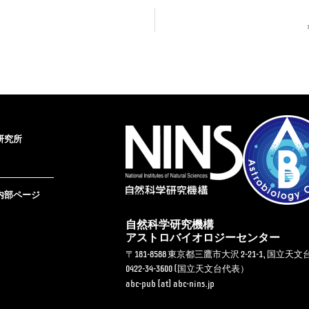
研究所
内部ページ
自然科学研究機構
アストロバイオロジーセンター
〒181-8588 東京都三鷹市大沢 2-21-1, 国立天文
0422-34-3600 (国立天文台代表）
abc-pub [at] abc-nins.jp