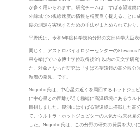
が多く用いられます。研究チームは、すばる望遠鏡に
外線域での視線速度の情報を精度良く捉えることに成
度の測定を実現するための手法がまとめられており
平野氏は、令和6年度科学技術分野の文部科学大臣表
同じく、アストロバイオロジーセンターのStevanus
果を挙げている博士学位取得後8年以内の天文学研究
た。対象となった研究は「すばる望遠鏡の高分散分
転層の発見」です。
Nugroho氏は、中心星の近くを周回するホットジ
に中心星との距離が近く極端に高温環境にあるウル
目指しました。観測にはすばる望遠鏡に搭載した高分
て、ウルトラ・ホットジュピターの大気から未発見
した。Nugroho氏は、この分野の研究の発展を大い