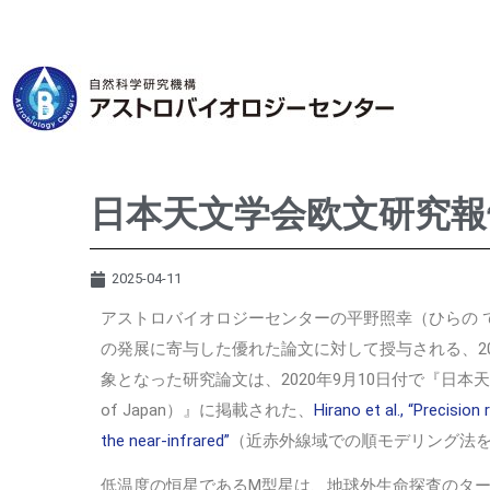
日本天文学会欧文研究報
2025-04-11
アストロバイオロジーセンターの平野照幸（ひらの 
の発展に寄与した優れた論文に対して授与される、2
象となった研究論文は、2020年9月10日付で『日本天文学会欧文研究報
of Japan）』に掲載された、
Hirano et al., “Precisio
the near-infrared”
（近赤外線域での順モデリング法
低温度の恒星であるM型星は、地球外生命探査のタ